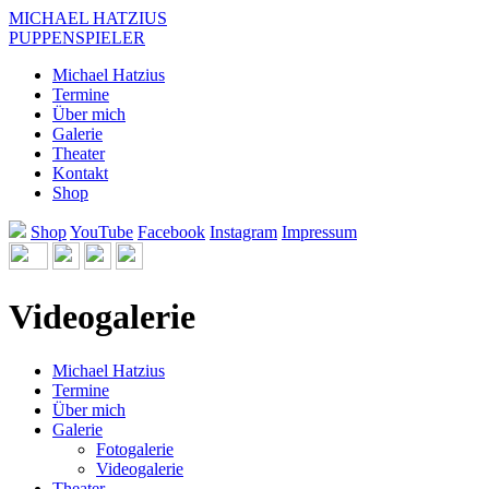
Direkt zum Inhalt
MICHAEL HATZIUS
PUPPENSPIELER
Michael Hatzius
Termine
Über mich
Galerie
Theater
Kontakt
Shop
Shop
YouTube
Facebook
Instagram
Impressum
Videogalerie
Michael Hatzius
Termine
Über mich
Galerie
Fotogalerie
Videogalerie
Theater