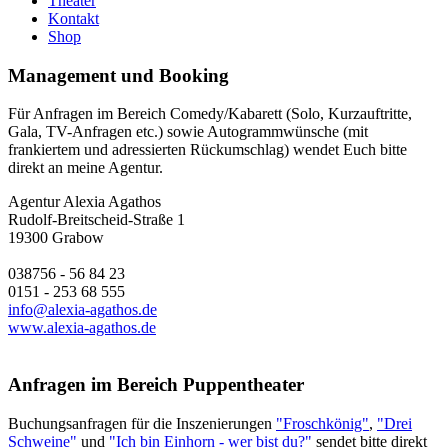
Theater
Kontakt
Shop
Management und Booking
Für Anfragen im Bereich Comedy/Kabarett (Solo, Kurzauftritte,
Gala, TV-Anfragen etc.) sowie Autogrammwünsche (mit
frankiertem und adressierten Rückumschlag) wendet Euch bitte
direkt an meine Agentur.
Agentur Alexia Agathos
Rudolf-Breitscheid-Straße 1
19300 Grabow
038756 - 56 84 23
0151 - 253 68 555
info@alexia-agathos.de
www.alexia-agathos.de
Anfragen im Bereich Puppentheater
Buchungsanfragen für die Inszenierungen
"Froschkönig"
,
"Drei
Schweine"
und
"Ich bin Einhorn - wer bist du?"
sendet bitte direkt