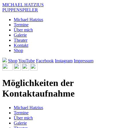
Direkt zum Inhalt
MICHAEL HATZIUS
PUPPENSPIELER
Michael Hatzius
Termine
Über mich
Galerie
Theater
Kontakt
Shop
Shop
YouTube
Facebook
Instagram
Impressum
Möglichkeiten der
Kontaktaufnahme
Michael Hatzius
Termine
Über mich
Galerie